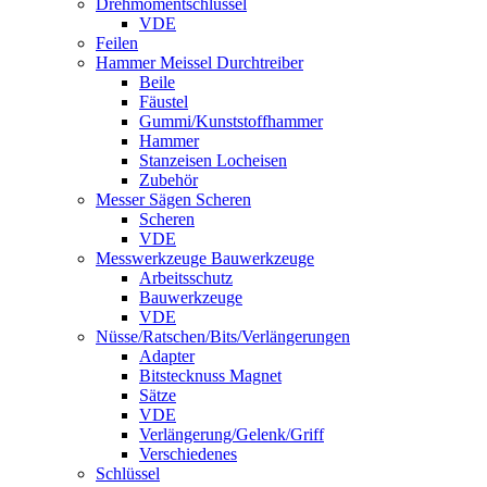
Drehmomentschlüssel
VDE
Feilen
Hammer Meissel Durchtreiber
Beile
Fäustel
Gummi/Kunststoffhammer
Hammer
Stanzeisen Locheisen
Zubehör
Messer Sägen Scheren
Scheren
VDE
Messwerkzeuge Bauwerkzeuge
Arbeitsschutz
Bauwerkzeuge
VDE
Nüsse/Ratschen/Bits/Verlängerungen
Adapter
Bitstecknuss Magnet
Sätze
VDE
Verlängerung/Gelenk/Griff
Verschiedenes
Schlüssel