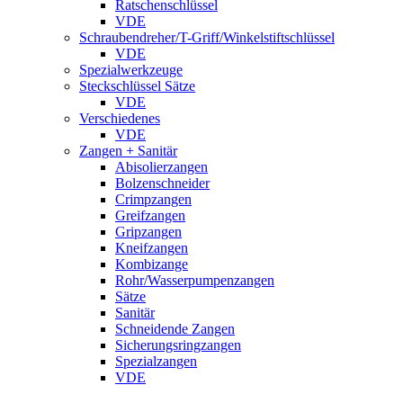
Ratschenschlüssel
VDE
Schraubendreher/T-Griff/Winkelstiftschlüssel
VDE
Spezialwerkzeuge
Steckschlüssel Sätze
VDE
Verschiedenes
VDE
Zangen + Sanitär
Abisolierzangen
Bolzenschneider
Crimpzangen
Greifzangen
Gripzangen
Kneifzangen
Kombizange
Rohr/Wasserpumpenzangen
Sätze
Sanitär
Schneidende Zangen
Sicherungsringzangen
Spezialzangen
VDE