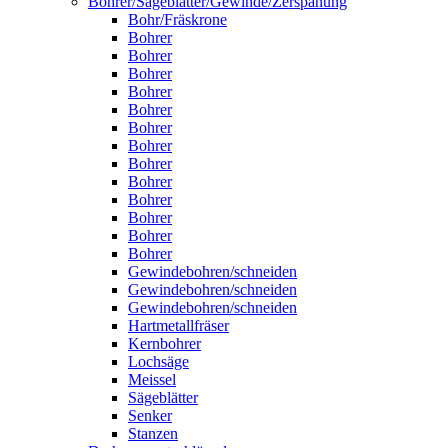
Bohrer/Sägeblätter/Gewinde/Zerspanung
Bohr/Fräskrone
Bohrer
Bohrer
Bohrer
Bohrer
Bohrer
Bohrer
Bohrer
Bohrer
Bohrer
Bohrer
Bohrer
Bohrer
Bohrer
Gewindebohren/schneiden
Gewindebohren/schneiden
Gewindebohren/schneiden
Hartmetallfräser
Kernbohrer
Lochsäge
Meissel
Sägeblätter
Senker
Stanzen